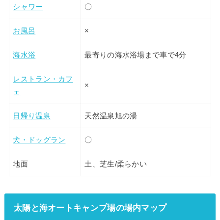
シャワー
〇
お風呂
×
海水浴
最寄りの海水浴場まで車で4分
レストラン・カフ
×
ェ
日帰り温泉
天然温泉旭の湯
犬・ドッグラン
〇
地面
土、芝生/柔らかい
太陽と海オートキャンプ場の場内マップ