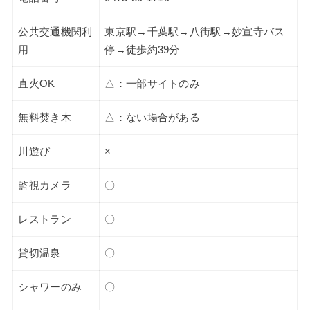
公共交通機関利
東京駅→千葉駅→八街駅→妙宣寺バス
用
停→徒歩約39分
直火OK
△：一部サイトのみ
無料焚き木
△：ない場合がある
川遊び
×
監視カメラ
〇
レストラン
〇
貸切温泉
〇
シャワーのみ
〇