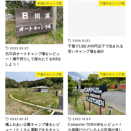
茨城のキャンプ場
千葉のキャンプ場
2026.01.23
千葉で1泊2,000円以下で泊まれる
2023.05.27
安いキャンプ場を紹介
日川浜オートキャンプ場をレビュ
ー！潮干狩りして採れたてをBBQ
しよう！
千葉のキャンプ場
千葉のキャンプ場
2023.05.07
2023.12.09
橘ふれあい公園キャンプ場をレビ
Campsite TORAMIをレビュー！
ュー！たくさん運動できるキャン
小規模だけどいろんな区画が楽し