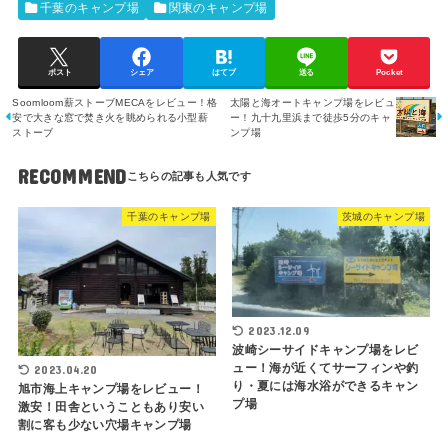
千葉のキャンプ場
関東のキャンプ場
ポスト
シェア
はてブ
送る
Pocket
Soomloom薪ストーブMECAをレビュー！格
太陽と海オートキャンプ場をレビュ
安で大きな窓で焚き火を眺められる小型薪
ー！九十九里浜まで徒歩5分のキャ
ストーブ
ンプ場
RECOMMEND
千葉のキャンプ場
茨城のキャンプ場
2023.12.09
波崎シーサイドキャンプ場をレビ
ュー！海が近くてサーフィンや釣
2023.04.20
り・夏には海水浴ができるキャン
旭市海上キャンプ場をレビュー！
プ場
激安！田舎ということもあり安い
割に客も少ない穴場キャンプ場